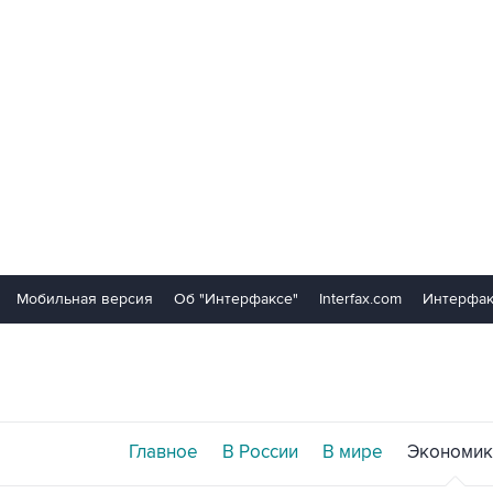
Мобильная версия
Об "Интерфаксе"
Interfax.com
Интерфак
Главное
В России
В мире
Экономик