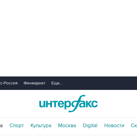
с-Россия
Финмаркет
Еще...
а
Спорт
Культура
Москва
Digital
Новости
С