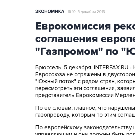
ЭКОНОМИКА
16:10, 5 декабря 2013
Еврокомиссия рек
соглашения европе
"Газпромом" по "
Брюссель. 5 декабря. INTERFAX.RU 
Евросоюза не отражены в двусторон
"Южный поток" с рядом стран, котор
пересмотреть эти соглашения, заяви
представитель Еврокомиссии Мерлен
По ее словам, главное, что нарушен
газопроводу, которым по этим согла
По европейскому законодательству
управляющим и они должны быть по