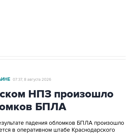
НН 7725383515 Erid: F7NfYUJCUneVdwcydK6A
2027 года импорт, выпуск и обращение
АИНЕ
07:37, 8 августа 2026
ьском НПЗ произошло
ломков БПЛА
 результате падения обломков БПЛА произошло
ется в оперативном штабе Краснодарского