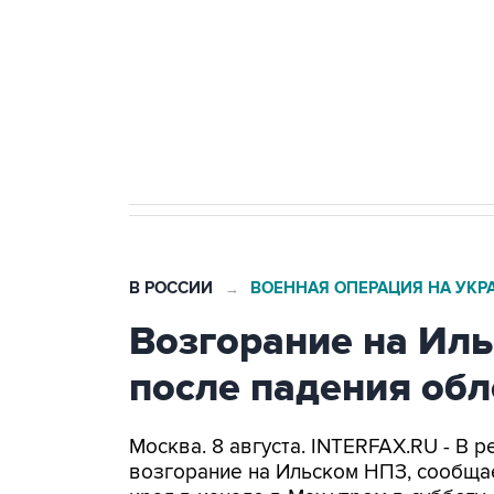
агрокомплексов
Социальная реклама, АНО «Национальные приоритеты».
И
Кабмин РФ разрешил до 1 июля 
бензина Евро 2, Евро 3, Евро 4
В РОССИИ
ВОЕННАЯ ОПЕРАЦИЯ НА УКР
→
Возгорание на Ил
после падения об
Москва. 8 августа. INTERFAX.RU - В
возгорание на Ильском НПЗ, сообща