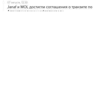
07 августа, 12:30
Janaf и MOL достигли соглашения о транзите по
Адриатическому нефтепроводу
07 августа, 12:02
ФАО назвало причины роста мировых цен на пшеницу
в июле на 9,9%
07 августа, 10:15
Китай в июне сохранил импорт газа на стабильном