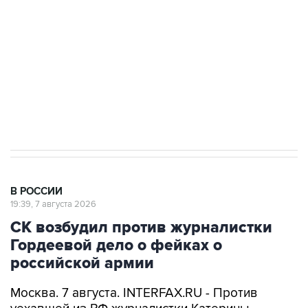
Беспилотные технологии и ИИ на службе у
электросетевых объектов и агрокомплексов
Социальная реклама, АНО «Национальные приоритеты».
ИНН 7725383515 Erid: F7NfYUJCUneVdwcydK6A
Путин вывел "Шереметьево" из
стратегического списка с целью снять
препятствие для приватизации
В РОССИИ
19:39, 7 августа 2026
СК возбудил против журналистки
Гордеевой дело о фейках о
российской армии
Москва. 7 августа. INTERFAX.RU - Против