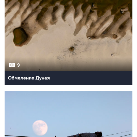
9
Обмеление Дуная