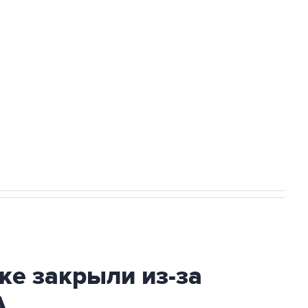
а службе у электросетевых объектов и
НН 7725383515 Erid: F7NfYUJCUneVdwcydK6A
2027 года импорт, выпуск и обращение
ке закрыли из-за
А