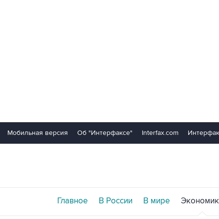
Мобильная версия
Об "Интерфаксе"
Interfax.com
Интерфак
Главное
В России
В мире
Экономик