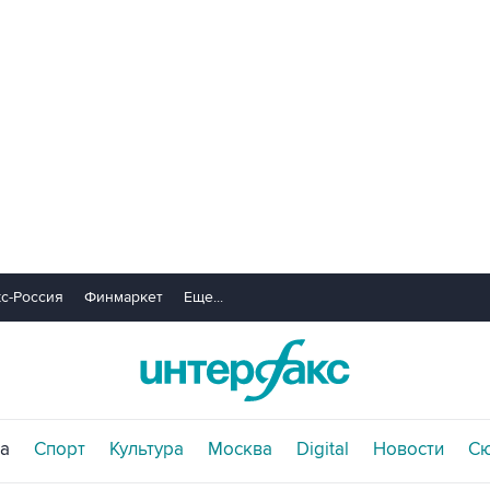
с-Россия
Финмаркет
Еще...
а
Спорт
Культура
Москва
Digital
Новости
С