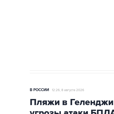
теракт на объекте Росгвардии
Беспилотные технологии и ИИ н
агрокомплексов
Социальная реклама, АНО «Национальные приоритеты».
И
Кабмин РФ разрешил до 1 июля 
бензина Евро 2, Евро 3, Евро 4
В РОССИИ
12:26, 8 августа 2026
Пляжи в Геленджи
угрозы атаки БПЛ