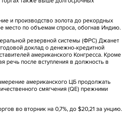
х торгах также выше долгосрочных
ение и производство золота до рекордных
ое место по объемам спроса, обогнав Индию.
еральной резервной системы (ФРС) Джанет
угодовой доклад о денежно-кредитной
ставителей американского Конгресса. Кроме
ая речь после вступления в должность в
намерение американского ЦБ продолжать
чественного смягчения (QE) прежними
ргов во вторник на 0,7%, до $20,21 за унцию.