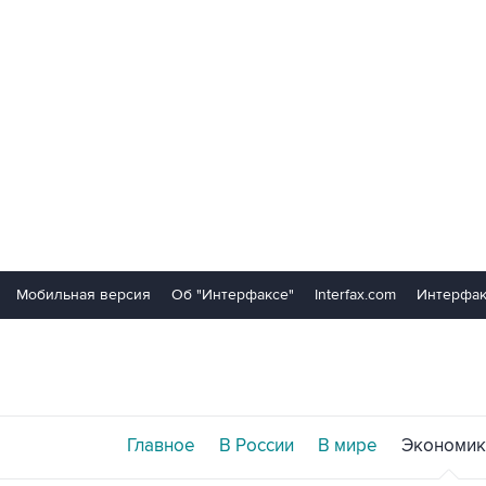
Мобильная версия
Об "Интерфаксе"
Interfax.com
Интерфак
Главное
В России
В мире
Экономик