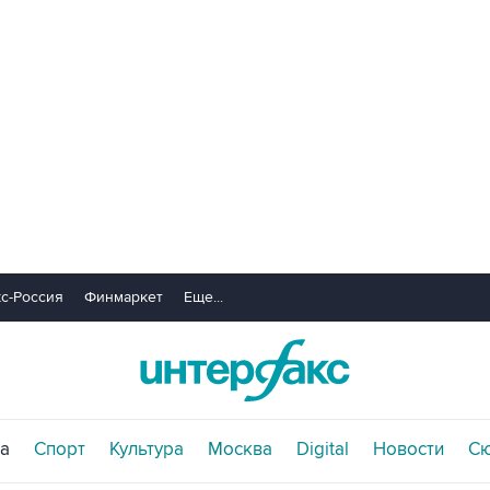
с-Россия
Финмаркет
Еще...
а
Спорт
Культура
Москва
Digital
Новости
С