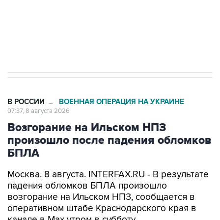
Кабмин РФ разрешил до 1 июля 2027 года
импорт, выпуск и обращение бензина Евро 2,
Евро 3, Евро 4
В РОССИИ
ВОЕННАЯ ОПЕРАЦИЯ НА УКРАИНЕ
→
07:37, 8 августа 2026
Возгорание на Ильском НПЗ
произошло после падения обломков
БПЛА
Москва. 8 августа. INTERFAX.RU - В результате
падения обломков БПЛА произошло
возгорание на Ильском НПЗ, сообщается в
оперативном штабе Краснодарского края в
канале в Max утром в субботу.
По предварительной информации, пострадали