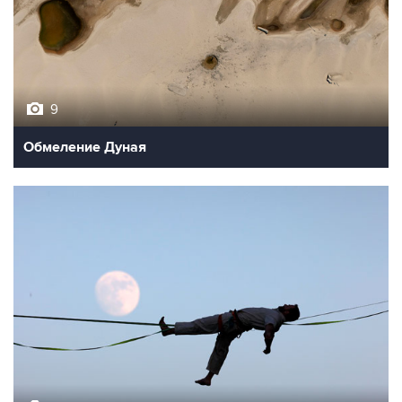
9
Обмеление Дуная