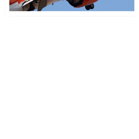
06 августа, 16:02
Международные резервы России с 24 по 31 июля
сократились на $11,8 млрд
06 августа, 10:30
Оверчук сообщил о сокращении товарооборота РФ и
Армении за год на две трети