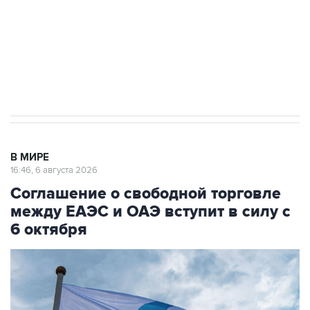
выходят на мировые рынки
Социальная реклама, АНО «Национальные приоритеты».
ИНН 7725383515 Erid: F7NfYUJCUneVdTRF8PRs
Трамп заявил, что переговоры с Ираном
начнутся в понедельник
В МИРЕ
16:46, 6 августа 2026
Соглашение о свободной торговле
между ЕАЭС и ОАЭ вступит в силу с
6 октября