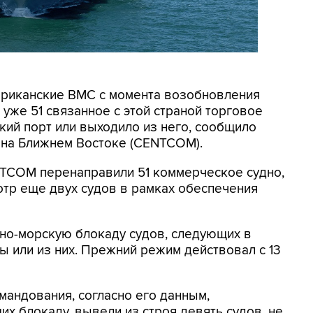
мериканские ВМС с момента возобновления
уже 51 связанное с этой страной торговое
кий порт или выходило из него, сообщило
на Ближнем Востоке (CENTCOM).
NTCOM перенаправили 51 коммерческое судно,
отр еще двух судов в рамках обеспечения
но-морскую блокаду судов, следующих в
 или из них. Прежний режим действовал с 13
мандования, согласно его данным,
х блокаду, вывели из строя девять судов, не