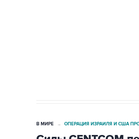
ФСБ сообщила о задержании в 
теракт на объекте Росгвардии
Беспилотные технологии и ИИ н
агрокомплексов
Социальная реклама, АНО «Национальные приоритеты».
И
Кабмин РФ разрешил до 1 июля 
бензина Евро 2, Евро 3, Евро 4
В МИРЕ
ОПЕРАЦИЯ ИЗРАИЛЯ И США ПР
→