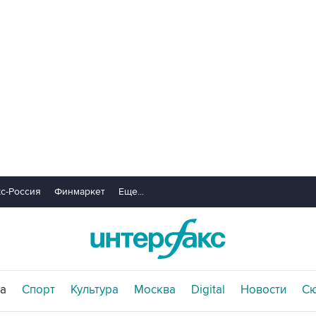
с-Россия
Финмаркет
Еще...
а
Спорт
Культура
Москва
Digital
Новости
С