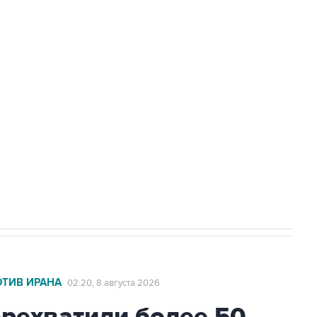
Приморье подростков, готовивших
а службе у электросетевых объектов и
НН 7725383515 Erid: F7NfYUJCUneVdwcydK6A
2027 года импорт, выпуск и обращение
ОТИВ ИРАНА
02:20, 8 августа 2026