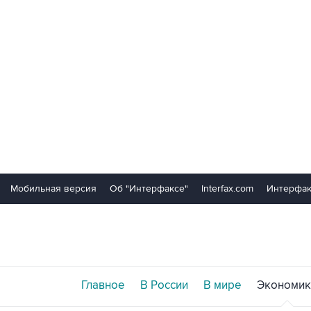
Мобильная версия
Об "Интерфаксе"
Interfax.com
Интерфак
Главное
В России
В мире
Экономик