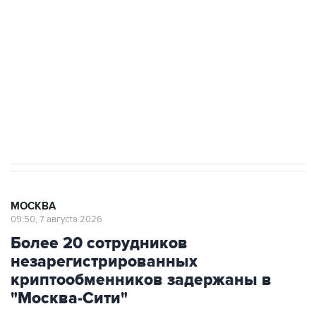
Беспилотные технологии и ИИ на службе у
электросетевых объектов и агрокомплексов
Социальная реклама, АНО «Национальные приоритеты».
ИНН 7725383515 Erid: F7NfYUJCUneVdwcydK6A
Аксенов сообщил о четвертом погибшем в
результате атаки ВСУ на Крым
МОСКВА
09:50, 7 августа 2026
Более 20 сотрудников
незарегистрированных
криптообменников задержаны в
"Москва-Сити"