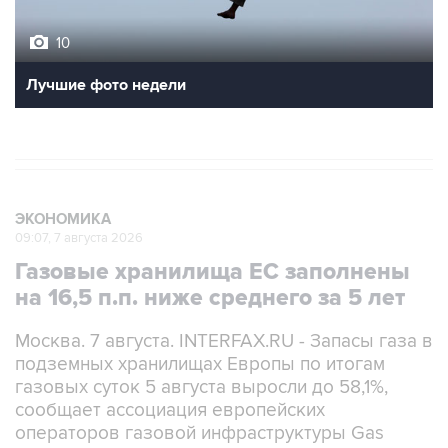
10
Лучшие фото недели
ЭКОНОМИКА
09:07, 7 августа 2026
Газовые хранилища ЕС заполнены
на 16,5 п.п. ниже среднего за 5 лет
Москва. 7 августа. INTERFAX.RU - Запасы газа в
подземных хранилищах Европы по итогам
газовых суток 5 августа выросли до 58,1%,
сообщает ассоциация европейских
операторов газовой инфраструктуры Gas