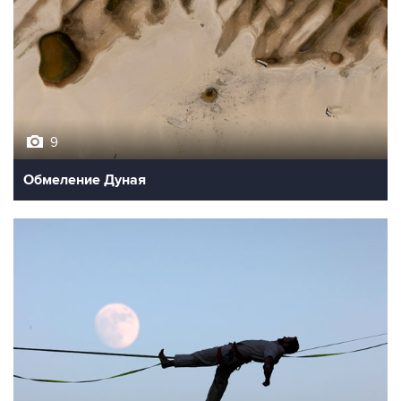
9
Обмеление Дуная