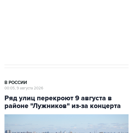
Социальная реклама, АНО «Национальные приоритеты».
ИНН 7725383515 Erid: F7NfYUJCUneVdwcydK6A
Кабмин РФ разрешил до 1 июля 2027 года
импорт, выпуск и обращение бензина Евро 2,
Евро 3, Евро 4
В РОССИИ
00:05, 9 августа 2026
Ряд улиц перекроют 9 августа в
районе "Лужников" из-за концерта