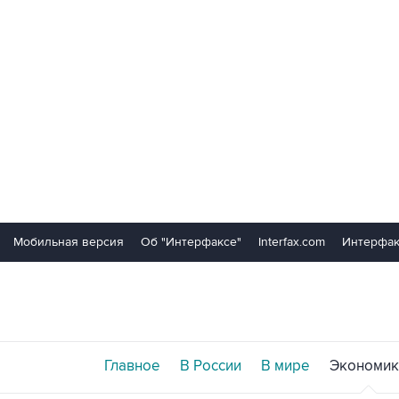
Мобильная версия
Об "Интерфаксе"
Interfax.com
Интерфак
Главное
В России
В мире
Экономик