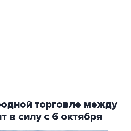
ехнологии выходят на мировые рынки
НН 7725383515 Erid: F7NfYUJCUneVdTRF8PRs
с Ираном начнутся в понедельник
бодной торговле между
т в силу с 6 октября