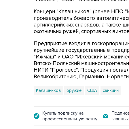
Концерн "Калашников" (ранее НПО "
производитель боевого автоматичес
артиллерийских снарядов, а также ш
охотничьих ружей, спортивных винтов
Предприятие входит в госкорпорацию
крупнейшие государственные предпр
"Ижмаш" и ОАО "Ижевский механическ
Вятско-Полянский машиностроительн
НИТИ "Прогресс". Продукция поставл
Великобританию, Германию, Норвегию,
Калашников
оружие
США
санкции
Купить подписку на
Подписа
профессиональную ленту
главных