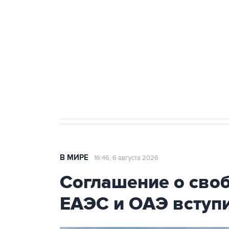
тыла Минобороны
Как российские медицинские т
Социальная реклама, АНО «Национальные приоритеты».
И
Трамп заявил, что переговоры 
В МИРЕ
16:46, 6 августа 2026
Соглашение о сво
ЕАЭС и ОАЭ вступи