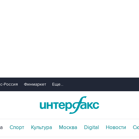
с-Россия
Финмаркет
Еще...
а
Спорт
Культура
Москва
Digital
Новости
С