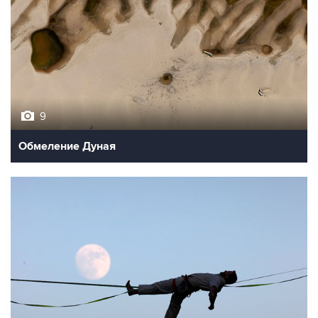
9
Обмеление Дуная