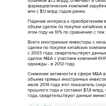
объемом $1,3 млрд), отмечают в Deal
фармацевтических компаний зарубеж
млн с $1,1 млрд годом ранее.
Падение интереса к приобретениям 
объем сделок по покупке китайских 
этом году на 10% по сравнению с те
Всего иностранные инвесторы с нача
сделки по покупке китайских компан
с 2003 года, свидетельствуют данные 
сделок M&A с участием компаний КНР
однажды - в 2012 году.
Снижение активности в сфере M&A в
объема прямых иностранных инвестиц
июле 2014 года этот показатель сокр
прошлого года и составил $7,8 млрд,
года, свидетельствуют данные минис