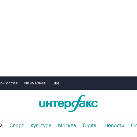
с-Россия
Финмаркет
Еще...
а
Спорт
Культура
Москва
Digital
Новости
С