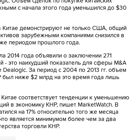
ogic. Объем сделок по покупке китайских
ными с начала этого года уменьшился до $30
в Китае демонстрируют не только США, общий
активов зарубежными компаниями снизился в
м же периодом прошлого года.
ла 2014 года объявили о заключении 271
ий - это наихудший показатель для сферы M&A
Dealogic. За период с 2004 по 2013 гг. объем
 был ниже $2 млрд на это время года лишь
 Китае соответствует тенденции к уменьшению
ий в экономику КНР, пишет MarketWatch. В
атился на 17% относительно того же месяца
 что является минимумом более чем за два
терства торговли КНР.