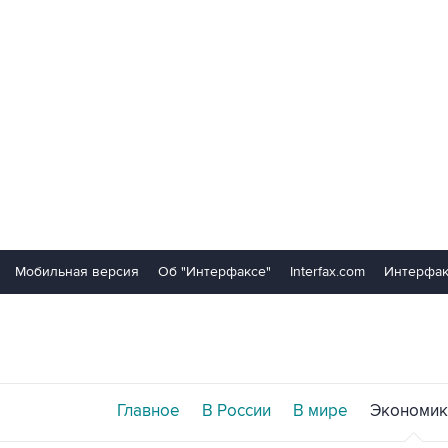
Мобильная версия
Об "Интерфаксе"
Interfax.com
Интерфак
Главное
В России
В мире
Экономик