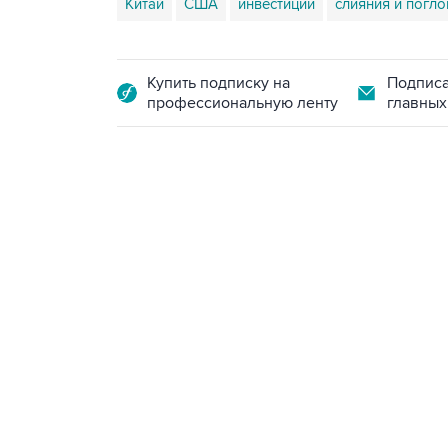
Китай
США
инвестиции
слияния и погл
Купить подписку на
Подписа
профессиональную ленту
главных