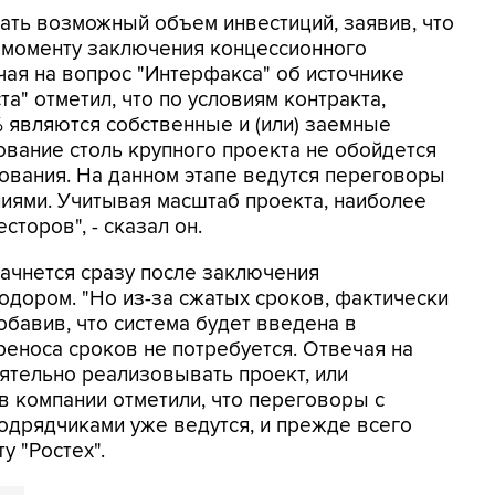
вать возможный объем инвестиций, заявив, что
к моменту заключения концессионного
чая на вопрос "Интерфакса" об источнике
а" отметил, что по условиям контракта,
 являются собственные и (или) заемные
ование столь крупного проекта не обойдется
ования. На данном этапе ведутся переговоры
иями. Учитывая масштаб проекта, наиболее
торов", - сказал он.
начнется сразу после заключения
одором. "Но из-за сжатых сроков, фактически
добавив, что система будет введена в
реноса сроков не потребуется. Отвечая на
оятельно реализовывать проект, или
в компании отметили, что переговоры с
одрядчиками уже ведутся, и прежде всего
у "Ростех".