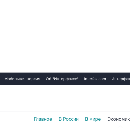
Мобильная версия
Об "Интерфаксе"
Interfax.com
Интерфак
Главное
В России
В мире
Экономик