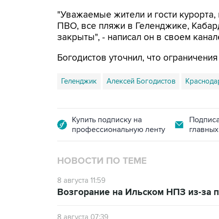
"Уважаемые жители и гости курорта, 
ПВО, все пляжи в Геленджике, Кабар
закрыты", - написал он в своем канал
Богодистов уточнил, что ограничени
Геленджик
Алексей Богодистов
Краснода
Купить подписку на
Подписа
профессиональную ленту
главных
НОВОСТИ ПО ТЕМЕ
8 августа 11:59
Возгорание на Ильском НПЗ из-за
8 августа 07:39