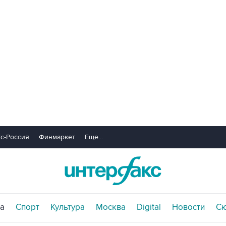
с-Россия
Финмаркет
Еще...
а
Спорт
Культура
Москва
Digital
Новости
С