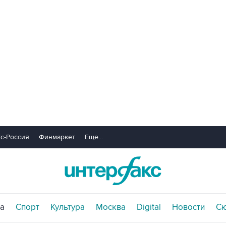
с-Россия
Финмаркет
Еще...
а
Спорт
Культура
Москва
Digital
Новости
С