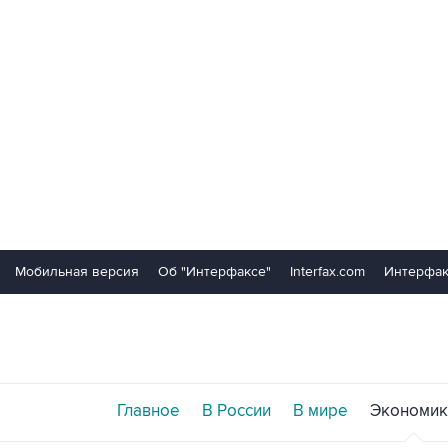
Мобильная версия
Об "Интерфаксе"
Interfax.com
Интерфак
Главное
В России
В мире
Экономик