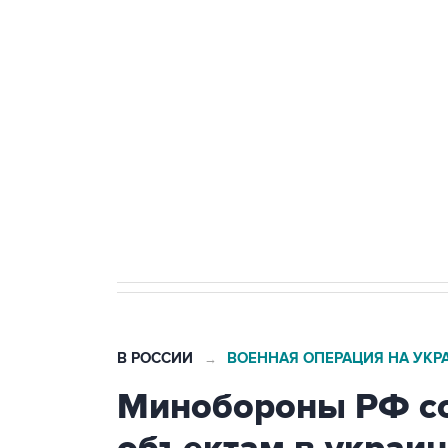
БПЛА
Беспилотные технологии и ИИ н
агрокомплексов
Социальная реклама, АНО «Национальные приоритеты».
И
Кабмин РФ разрешил до 1 июля 
бензина Евро 2, Евро 3, Евро 4
В РОССИИ
ВОЕННАЯ ОПЕРАЦИЯ НА УКР
→
Минобороны РФ со