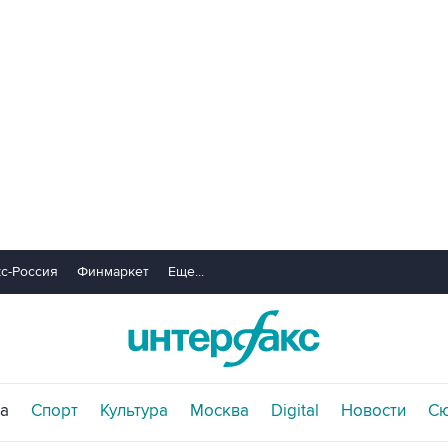
с-Россия
Финмаркет
Еще...
а
Спорт
Культура
Москва
Digital
Новости
С