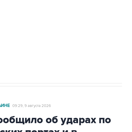
а службе у электросетевых объектов и
НН 7725383515 Erid: F7NfYUJCUneVdwcydK6A
2027 года импорт, выпуск и обращение
АИНЕ
09:29, 9 августа 2026
общило об ударах по