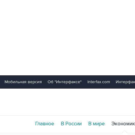
Мобильная версия
Об "Интерфаксе"
Interfax.com
Интерфак
Главное
В России
В мире
Экономик