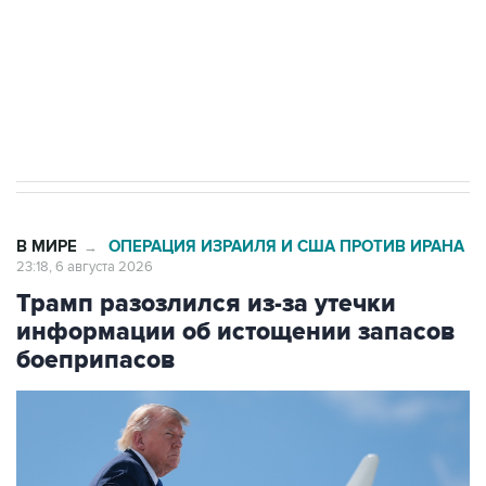
выходят на мировые рынки
Социальная реклама, АНО «Национальные приоритеты».
ИНН 7725383515 Erid: F7NfYUJCUneVdTRF8PRs
Аксенов сообщил о четвертом погибшем в
результате атаки ВСУ на Крым
В МИРЕ
ОПЕРАЦИЯ ИЗРАИЛЯ И США ПРОТИВ ИРАНА
→
23:18, 6 августа 2026
Трамп разозлился из-за утечки
информации об истощении запасов
боеприпасов