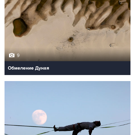
9
Обмеление Дуная