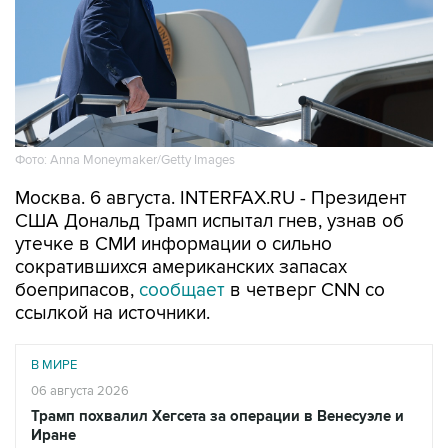
Фото: Anna Moneymaker/Getty Images
Москва. 6 августа. INTERFAX.RU - Президент
США Дональд Трамп испытал гнев, узнав об
утечке в СМИ информации о сильно
сократившихся американских запасах
боеприпасов,
сообщает
в четверг CNN со
ссылкой на источники.
В МИРЕ
06 августа 2026
Трамп похвалил Хегсета за операции в Венесуэле и
Иране