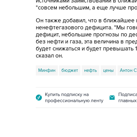
источниками заимствований в ближ
"совсем небольшим, а еще лучше пр
Он также добавил, что в ближайшее 
ненефтегазового дефицита. "Мы гово
дефицит, небольшие прогнозы по деф
без нефти и газа, эта величина в п
будет снижаться и будет превышать 1
сказал он.
Минфин
бюджет
нефть
цены
Антон С
Купить подписку на
Подписа
профессиональную ленту
главных