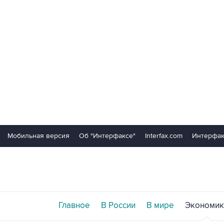
Мобильная версия
Об "Интерфаксе"
Interfax.com
Интерфак
Главное
В России
В мире
Экономик