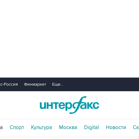
с-Россия
Финмаркет
Еще...
а
Спорт
Культура
Москва
Digital
Новости
С