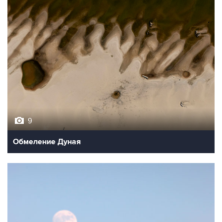
9
Обмеление Дуная