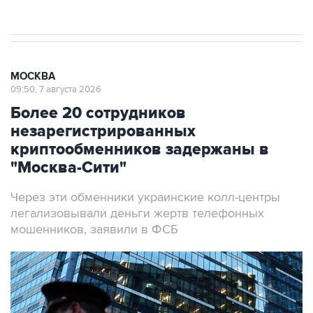
результате атаки ВСУ на Крым
МОСКВА
09:50, 7 августа 2026
Более 20 сотрудников
незарегистрированных
криптообменников задержаны в
"Москва-Сити"
Через эти обменники украинские колл-центры
легализовывали деньги жертв телефонных
мошенников, заявили в ФСБ