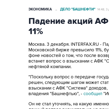
ЭКОНОМИКА
ДЕЛО "БАШНЕФТИ"
→
14:48, 3
Падение акций АФ
11%
Москва. 3 декабря. INTERFAX.RU - Па
Московской бирже превысило 11%, бум
фоне новостей о том, что после воз
встанет вопрос о взыскании с АФК "С
нефтяной компании.
"Поскольку вопрос о передаче госуд
решен, следующим шагом может стат
взыскании с АФК "Система" доходов,
владения "Башнефтью", -
сообщил
"И
Он не стал уточнять, на какую именн