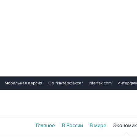
Мобильная версия
Об "Интерфаксе"
Interfax.com
Интерфак
Главное
В России
В мире
Экономик