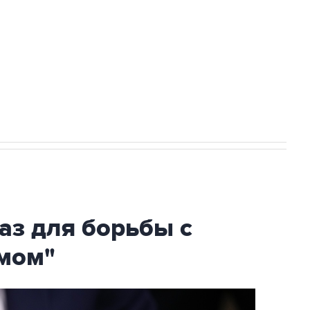
ехнологии выходят на мировые рынки
НН 7725383515 Erid: F7NfYUJCUneVdTRF8PRs
огибшем в результате атаки ВСУ на
аз для борьбы с
мом"