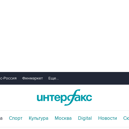
с-Россия
Финмаркет
Еще...
а
Спорт
Культура
Москва
Digital
Новости
С