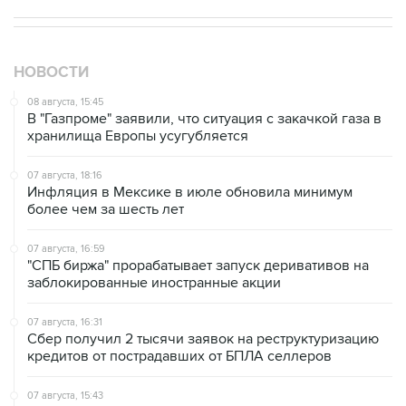
НОВОСТИ
08 августа, 15:45
В "Газпроме" заявили, что ситуация с закачкой газа в
хранилища Европы усугубляется
07 августа, 18:16
Инфляция в Мексике в июле обновила минимум
более чем за шесть лет
07 августа, 16:59
"СПБ биржа" прорабатывает запуск деривативов на
заблокированные иностранные акции
07 августа, 16:31
Сбер получил 2 тысячи заявок на реструктуризацию
кредитов от пострадавших от БПЛА селлеров
07 августа, 15:43
Власти Крыма ожидают роста объемов продажи
бензина со следующей недели