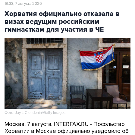
Хорватия официально отказала в
визах ведущим российским
гимнасткам для участия в ЧЕ
Фото: Jay L Clendenin/Getty Images
Москва. 7 августа. INTERFAX.RU - Посольство
Хорватии в Москве официально уведомило об
отказе в выдаче виз девяти из 65 членов
российской делегации по спортивной