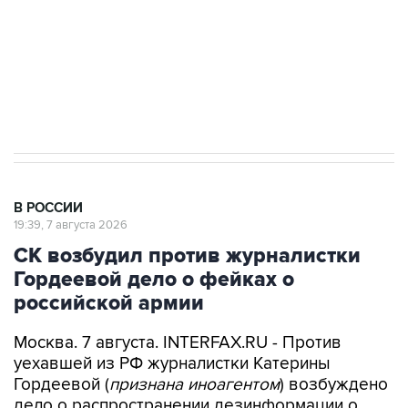
ИНН 7725383515 Erid: F7NfYUJCUneVdwcydK6A
Аксенов сообщил о четвертом погибшем в
результате атаки ВСУ на Крым
В РОССИИ
19:39, 7 августа 2026
СК возбудил против журналистки
Гордеевой дело о фейках о
российской армии
Москва. 7 августа. INTERFAX.RU - Против
уехавшей из РФ журналистки Катерины
Гордеевой (
признана иноагентом
) возбуждено
дело о распространении дезинформации о
деятельности российских Вооруженных сил, ее