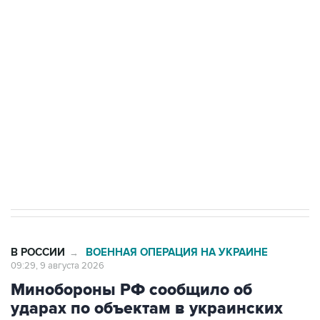
Беспилотные технологии и ИИ на службе у
электросетевых объектов и агрокомплексов
Социальная реклама, АНО «Национальные приоритеты».
ИНН 7725383515 Erid: F7NfYUJCUneVdwcydK6A
Кабмин РФ разрешил до 1 июля 2027 года
импорт, выпуск и обращение бензина Евро 2,
Евро 3, Евро 4
В РОССИИ
ВОЕННАЯ ОПЕРАЦИЯ НА УКРАИНЕ
→
09:29, 9 августа 2026
Минобороны РФ сообщило об
ударах по объектам в украинских
портах и в Одесской области