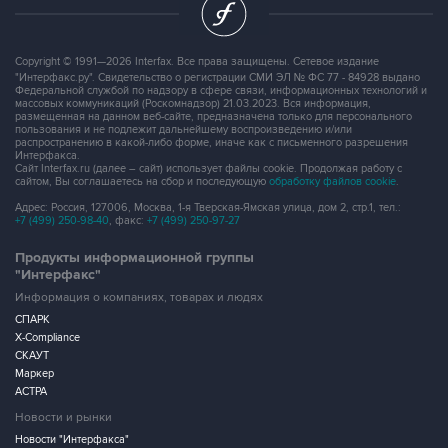
Copyright © 1991—2026 Interfax. Все права защищены. Сетевое издание
"Интерфакс.ру". Свидетельство о регистрации СМИ ЭЛ № ФС 77 - 84928 выдано
Федеральной службой по надзору в сфере связи, информационных технологий и
массовых коммуникаций (Роскомнадзор) 21.03.2023. Вся информация,
размещенная на данном веб-сайте, предназначена только для персонального
пользования и не подлежит дальнейшему воспроизведению и/или
распространению в какой-либо форме, иначе как с письменного разрешения
Интерфакса.
Сайт Interfax.ru (далее – сайт) использует файлы cookie. Продолжая работу с
сайтом, Вы соглашаетесь на сбор и последующую
обработку файлов cookie
.
Адрес: Россия, 127006, Москва, 1-я Тверская-Ямская улица, дом 2, стр.1, тел.:
+7 (499) 250-98-40
, факс:
+7 (499) 250-97-27
Продукты информационной группы
"Интерфакс"
Информация о компаниях, товарах и людях
СПАРК
X-Compliance
СКАУТ
Маркер
АСТРА
Новости и рынки
Новости "Интерфакса"