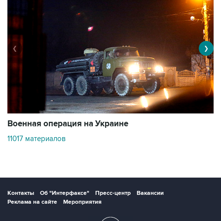
❮
❯
Военная операция на Украине
О
11017 материалов
3
Контакты
Об "Интерфаксе"
Пресс-центр
Вакансии
Реклама на сайте
Мероприятия