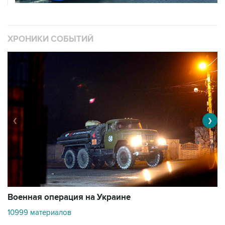
ХРОНИКИ СОБЫТИЙ
❮
❯
Военная операция на Украине
О
10999 материалов
3