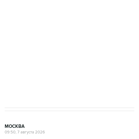
ФСБ сообщила о задержании в Приморье
подростков, готовивших теракт на объекте
Росгвардии
Беспилотные технологии и ИИ на службе у
электросетевых объектов и агрокомплексов
Социальная реклама, АНО «Национальные приоритеты».
ИНН 7725383515 Erid: F7NfYUJCUneVdwcydK6A
Аксенов сообщил о четвертом погибшем в
результате атаки ВСУ на Крым
МОСКВА
09:50, 7 августа 2026