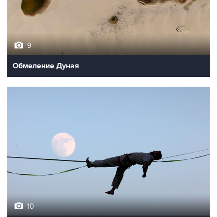
9
Обмеление Дуная
10