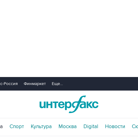
с-Россия
Финмаркет
Еще...
а
Спорт
Культура
Москва
Digital
Новости
С