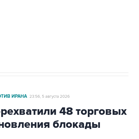
ехнологии выходят на мировые рынки
НН 7725383515 Erid: F7NfYUJCUneVdTRF8PRs
с Ираном начнутся в понедельник
ОТИВ ИРАНА
23:56, 5 августа 2026
ехватили 48 торговых
бновления блокады