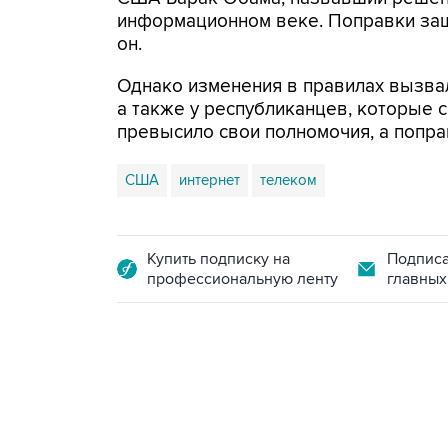
информационном веке. Поправки защи
он.
Однако изменения в правилах вызва
а также у республиканцев, которые с
превысило свои полномочия, а поправ
США
интернет
телеком
Купить подписку на
Подписа
профессиональную ленту
главных
23:28, 5 августа 2026