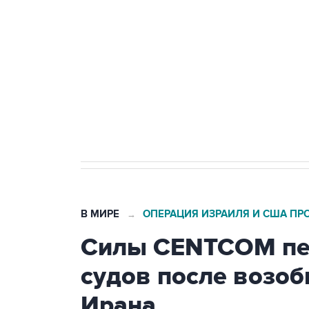
тыла Минобороны
Как российские медицинские т
Социальная реклама, АНО «Национальные приоритеты».
И
Трамп заявил, что переговоры 
В МИРЕ
ОПЕРАЦИЯ ИЗРАИЛЯ И США ПР
→
Силы CENTCOM пер
судов после возо
Ирана