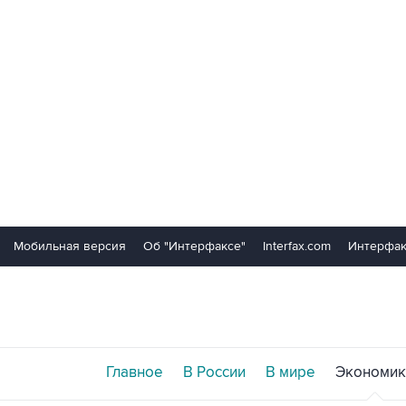
Мобильная версия
Об "Интерфаксе"
Interfax.com
Интерфак
Главное
В России
В мире
Экономик