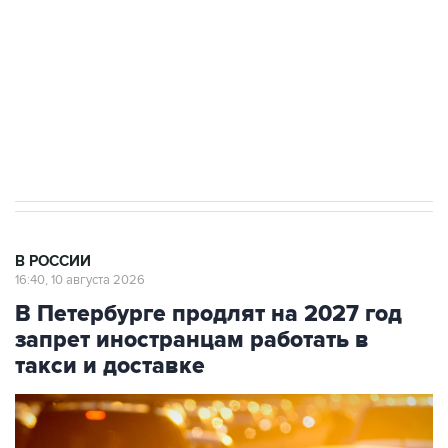
электросетевых объектов и агрокомплексов
Социальная реклама, АНО «Национальные приоритеты».
ИНН 7725383515 Erid: F7NfYUJCUneVdwcydK6A
Путин вывел "Шереметьево" из
стратегического списка с целью снять
препятствие для приватизации
В РОССИИ
16:40, 10 августа 2026
В Петербурге продлят на 2027 год
запрет иностранцам работать в
такси и доставке