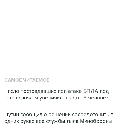
САМОЕ ЧИТАЕМОЕ
Число пострадавших при атаке БПЛА под
Геленджиком увеличилось до 58 человек
Путин сообщил о решении сосредоточить в
одних руках все службы тыла Минобороны
ФСБ сообщила о задержании в Приморье
подростков, готовивших теракт на объекте
Росгвардии
Как российские медицинские технологии
выходят на мировые рынки
Социальная реклама, АНО «Национальные приоритеты».
ИНН 7725383515 Erid: F7NfYUJCUneVdTRF8PRs
Аксенов сообщил о четвертом погибшем в