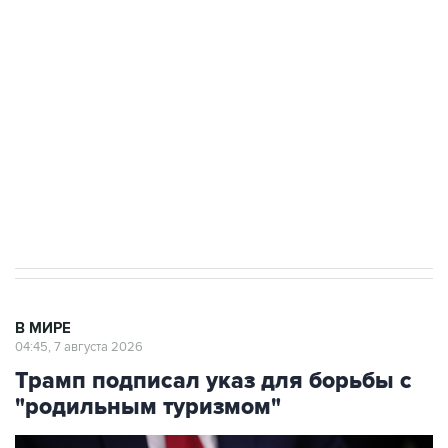
Росгвардии
Как российские медицинские технологии
выходят на мировые рынки
Социальная реклама, АНО «Национальные приоритеты».
ИНН 7725383515 Erid: F7NfYUJCUneVdTRF8PRs
Аксенов сообщил о четвертом погибшем в
результате атаки ВСУ на Крым
В МИРЕ
04:45, 7 августа 2026
Трамп подписал указ для борьбы с
"родильным туризмом"