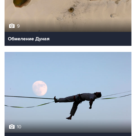
9
Обмеление Дуная
10