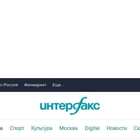
с-Россия
Финмаркет
Еще...
а
Спорт
Культура
Москва
Digital
Новости
С