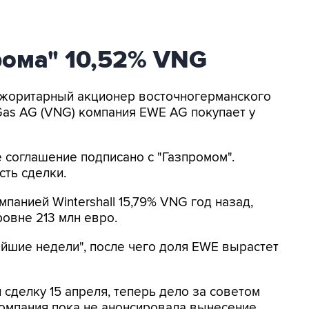
рома" 10,52% VNG
Мажоритарный акционер восточногерманского
Gas AG (VNG) компания EWE AG покупает у
соглашение подписано с "Газпромом".
ть сделки.
панией Wintershall 15,79% VNG год назад,
овне 213 млн евро.
йшие недели", после чего доля EWE вырастет
делку 15 апреля, теперь дело за советом
компания пока не анонсировала вынесение