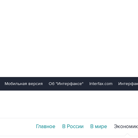
Мобильная версия
Об "Интерфаксе"
Interfax.com
Интерфак
Главное
В России
В мире
Экономик