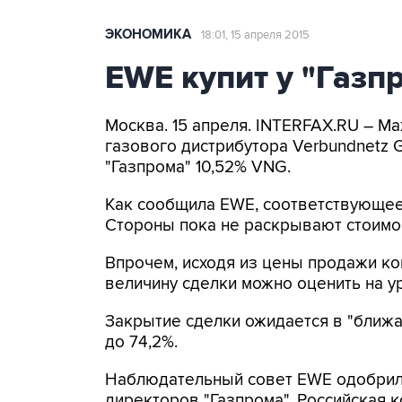
ЭКОНОМИКА
18:01, 15 апреля 2015
EWE купит у "Газп
Москва. 15 апреля. INTERFAX.RU – 
газового дистрибутора Verbundnetz 
"Газпрома" 10,52% VNG.
Как сообщила EWE, соответствующее 
Стороны пока не раскрывают стоимос
Впрочем, исходя из цены продажи ком
величину сделки можно оценить на ур
Закрытие сделки ожидается в "ближа
до 74,2%.
Наблюдательный совет EWE одобрил с
директоров "Газпрома". Российская 