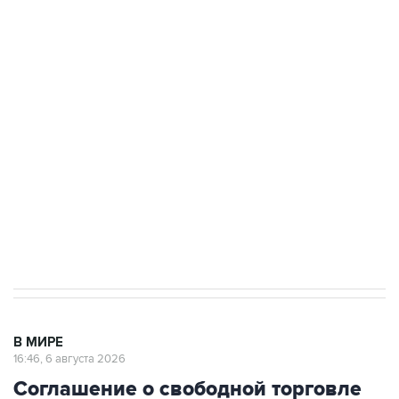
Путин сообщил о решении сосредоточить в
одних руках все службы тыла Минобороны
Как российские медицинские технологии
выходят на мировые рынки
Социальная реклама, АНО «Национальные приоритеты».
ИНН 7725383515 Erid: F7NfYUJCUneVdTRF8PRs
Трамп заявил, что переговоры с Ираном
начнутся в понедельник
В МИРЕ
16:46, 6 августа 2026
Соглашение о свободной торговле