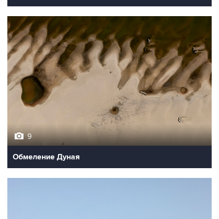
9
Обмеление Дуная