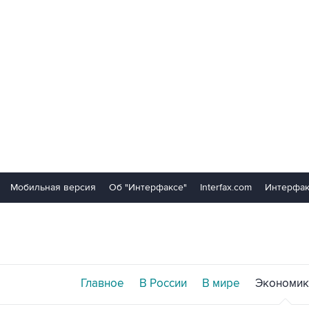
Мобильная версия
Об "Интерфаксе"
Interfax.com
Интерфак
Главное
В России
В мире
Экономик