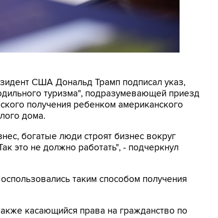
резидент США Дональд Трамп подписал указ,
родильного туризма", подразумевающей приезд
еского получения ребенком американского
лого дома.
знес, богатые люди строят бизнес вокруг
ак это не должно работать", - подчеркнул
 воспользовались таким способом получения
также касающийся права на гражданство по