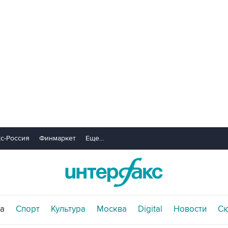
с-Россия
Финмаркет
Еще...
а
Спорт
Культура
Москва
Digital
Новости
С