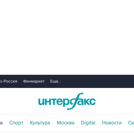
с-Россия
Финмаркет
Еще...
а
Спорт
Культура
Москва
Digital
Новости
С