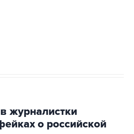
а службе у электросетевых объектов и
НН 7725383515 Erid: F7NfYUJCUneVdwcydK6A
2027 года импорт, выпуск и обращение
ив журналистки
фейках о российской