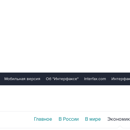
Мобильная версия
Об "Интерфаксе"
Interfax.com
Интерфак
Главное
В России
В мире
Экономик