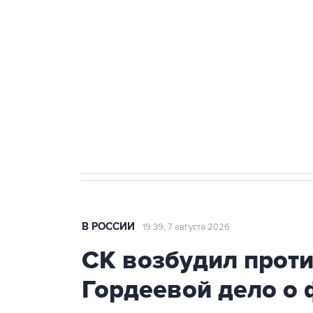
Беспилотные технологии и ИИ н
агрокомплексов
Социальная реклама, АНО «Национальные приоритеты».
И
Кабмин РФ разрешил до 1 июля 
бензина Евро 2, Евро 3, Евро 4
В РОССИИ
19:39, 7 августа 2026
СК возбудил прот
Гордеевой дело о 