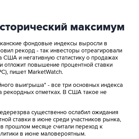
исторический максимум
риканские фондовые индексы выросли в
бновил рекорд - так инвесторы отреагировали
а США и негативную статистику о продажах
ки отложит повышение процентной ставки
), пишет MarketWatch.
йного выигрыша" - все три основных индекса
на рекордных отметках. В США такое не
едерезрва существенно ослабил ожидания
ной ставки в июне среди участников рынка,
 в прошлом месяце считали переход к
литики в июне маловероятным.