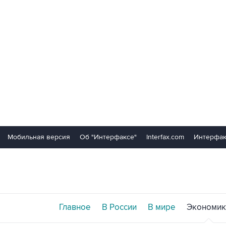
Мобильная версия
Об "Интерфаксе"
Interfax.com
Интерфак
Главное
В России
В мире
Экономик