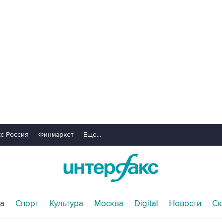
с-Россия
Финмаркет
Еще...
а
Спорт
Культура
Москва
Digital
Новости
С