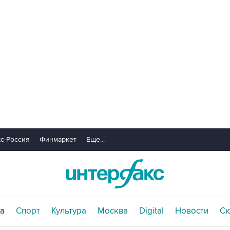
с-Россия
Финмаркет
Еще...
а
Спорт
Культура
Москва
Digital
Новости
С