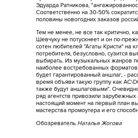
Эдуарда Ратникова, "ангажированнос
Соответственно на 30-50% сократится
половины новогодних заказов россий
Тем не менее, не все так критично, 
Шевчуку не потускнеет и он по-преж
сотен любителей "Агаты Кристи" на к
потребителя, безусловно, сузится в
выбирать. Из музыкальных жанров по
наиболее востребованных форматов. 
будет гарантированный аншлаг, - рас
время объяви такую группу как AC\D
также будут аншлаговыми". Очевидно
ряд агентств привозили зарубежных 
настоящий момент на первый план в
мастерства промоутера и его способн
Обозреватель
Наталья Жогова