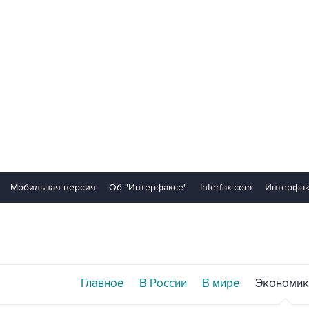
Мобильная версия
Об "Интерфаксе"
Interfax.com
Интерфак
Главное
В России
В мире
Экономик