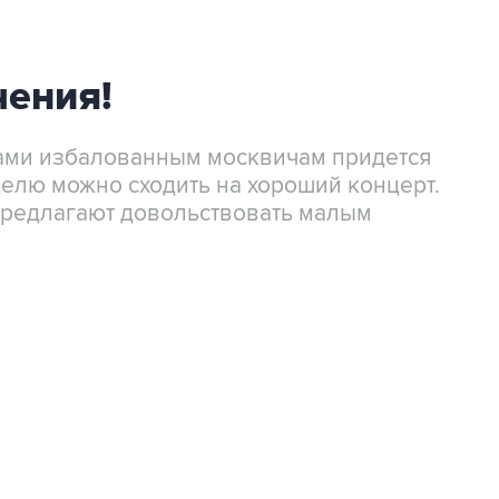
чения!
ами избалованным москвичам придется
еделю можно сходить на хороший концерт.
предлагают довольствовать малым