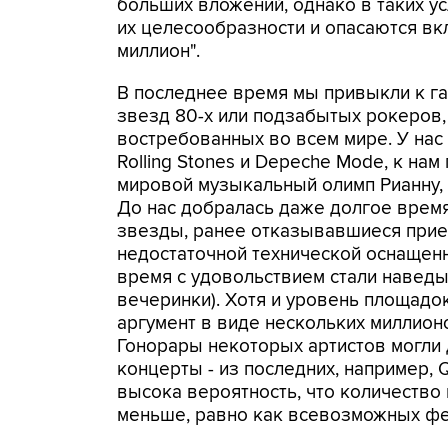
больших вложений, однако в таких 
их целесообразности и опасаются вк
миллион".
В последнее время мы привыкли к га
звезд 80-х или подзабытых рокеров, 
востребованных во всем мире. У нас
Rolling Stones и Depeche Mode, к на
мировой музыкальный олимп Рианну, 
До нас добралась даже долгое врем
звезды, ранее отказывавшиеся приез
недостаточной технической оснащен
время с удовольствием стали наведы
вечеринки). Хотя и уровень площадо
аргумент в виде нескольких миллио
Гонорары некоторых артистов могли 
концерты - из последних, например, Q
высока вероятность, что количество
меньше, равно как всевозможных фе