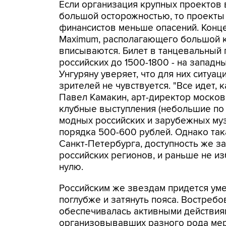
Если организация крупных проектов
большой осторожностью, то проекты 
финансистов меньше опасений. Конце
Maximum, располагающего большой к
вписываются. Билет в танцевальный п
российских до 1500-1800 - на западн
Унгуряну уверяет, что для них ситуа
зрителей не чувствуется. "Все идет, 
Павел Камакин, арт-директор московс
клубные выступления (небольшие по ф
модных российских и зарубежных муз
порядка 500-600 рублей. Однако так
Санкт-Петербурга, доступность же з
российских регионов, и раньше не и
нулю.
Российским же звездам придется умер
поглубже и затянуть пояса. Востребо
обеспечивалась активными действиям
организовывавших разного рода меро