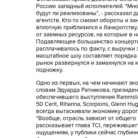
Россию западный исполнителей. "Мног
будут ли реализованы", - рассказал
агентств. Кто-то снизил обороты и з
вплотную приблизился к банкротству.
от заемных ресурсов, на которые в 
Подавляющее большинство концертны
расплачивалось по факту, с выручки 
масштабное шоу составляет порядка 
рынок развернулся и замахнулся на 
подножку.
Одно из первых, на чем начинают эко
словам Эдуарда Ратникова, президента 
обеспечившего выступления Rammstein
50 Cent, Rihanna, Scorpions, Glenn H
всегда вытаскивали экономику дороги
"Вообще, отрасль зависит от общего 
рассказывает глава TCI, пережившего
ощущениям, у публики сейчас глубин