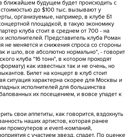
 в ближайшем будущем будет происходить с
стоимостью до $100 тыс. вызывают у
рты, организуемые, например, в клубе Б1
онцертной площадкой, в такую экономику
артер клуба стоит в среднем от 700 - на
ых исполнителей. Представитель клуба Роман
ция не меняется и снижения спроса со стороны
как и шло, все абсолютно нормально", - говорит
кого клуба "16 тонн", в котором проходят
ормату) как известных так и не очень, но
ыкантов. Билет на концерт в клуб стоит
ая ситуация характерна скорее для Москвы и
ападных исполнителей для большинства
збалованных их посещением, и вовсе упадет к
ить свои аппетиты, как говорится, вздохнуть
ванность наших артистов, которая ранее
и промоутеров и event-компаний,
приятия с участием звезд, спадет. По оценке