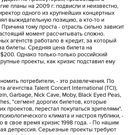
ие планы на 2009 г. подвисли и неизвестно,
 директор одного из крупнейших концертных
анял выжидательную позицию, а кто-то и
 Причина тому проста - отрасль сильно зависит
настоящий момент рассчитывать сложно.
х агентств работало в кредит, за который
за билеты. Средняя цена билета на
$200. Однако только-только российский
крупные проекты, как кризис подставил ему
номить потребители, - это развлечения. По
агентства Talent Concert International (TCI),
, Garbage, Nick Cave, Moby, Black Eyed Peas,
ughes, "сегмент дорогих билетов, которые
х проектов, перестал покупаться зрителями".
психологического климата и настроя публики, -
 в свое время кризис 1998 года. - По нашим
ная депрессия. Серьезные проекты требуют