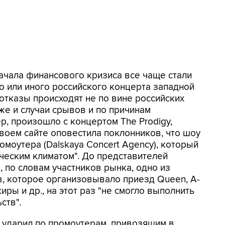
начала финансового кризиса все чаще стали
о или иного российского концерта западной
отказы происходят не по вине российских
же и случаи срывов и по причинам
р, произошло с концертом The Prodigy,
своем сайте оповестила поклонников, что шоу
моутера (Dalskaya Concert Agency), который
ческим климатом". До представителей
, по словам участников рынка, одно из
, которое организовывало приезд Queen, A-
акиры и др., на этот раз "не смогло выполнить
ств".
 ударил по промоутерам, привозящим в