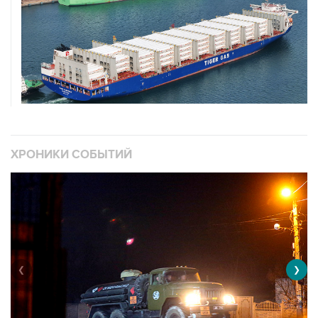
ХРОНИКИ СОБЫТИЙ
❮
❯