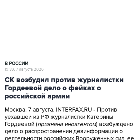
Аксенов сообщил о четвертом погибшем в
результате атаки ВСУ на Крым
В РОССИИ
19:39, 7 августа 2026
СК возбудил против журналистки
Гордеевой дело о фейках о
российской армии
Москва. 7 августа. INTERFAX.RU - Против
уехавшей из РФ журналистки Катерины
Гордеевой (
признана иноагентом
) возбуждено
дело о распространении дезинформации о
деятельности российских Вооруженных сил, ее
планируется объявить в розыск, сообщили в
Следственном комитете РФ (СКР).