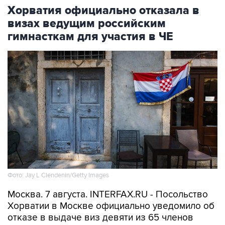
визах ведущим российским
гимнасткам для участия в ЧЕ
Фото: Jay L Clendenin/Getty Images
Москва. 7 августа. INTERFAX.RU - Посольство
Хорватии в Москве официально уведомило об
отказе в выдаче виз девяти из 65 членов
российской делегации по спортивной
гимнастике, которые должны были