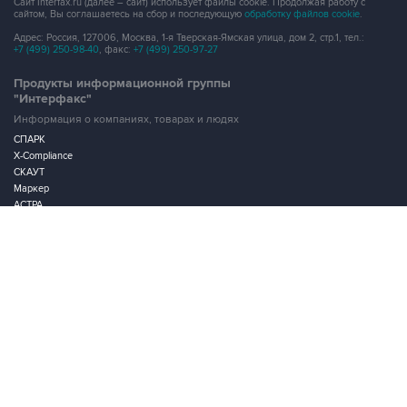
+7 (499) 250-98-40
, факс:
+7 (499) 250-97-27
Продукты информационной группы
"Интерфакс"
Информация о компаниях, товарах и людях
СПАРК
X-Compliance
СКАУТ
Маркер
АСТРА
Новости и рынки
Новости "Интерфакса"
СКАН
RUDATA
Центр раскрытия корпоративной информации
Условия использования информации