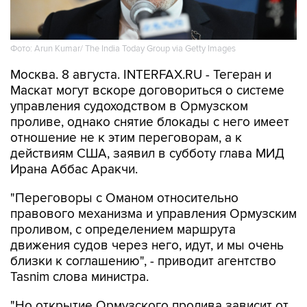
Фото: Arun Kumar/ The India Today Group via Getty Images
Москва. 8 августа. INTERFAX.RU - Тегеран и
Маскат могут вскоре договориться о системе
управления судоходством в Ормузском
проливе, однако снятие блокады с него имеет
отношение не к этим переговорам, а к
действиям США, заявил в субботу глава МИД
Ирана Аббас Аракчи.
"Переговоры с Оманом относительно
правового механизма и управления Ормузским
проливом, с определением маршрута
движения судов через него, идут, и мы очень
близки к соглашению", - приводит агентство
Tasnim слова министра.
"Но открытие Ормузского пролива зависит от