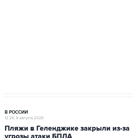
подростков, готовивших теракт на объекте
Росгвардии
Беспилотные технологии и ИИ на службе у
электросетевых объектов и агрокомплексов
Социальная реклама, АНО «Национальные приоритеты».
ИНН 7725383515 Erid: F7NfYUJCUneVdwcydK6A
Кабмин РФ разрешил до 1 июля 2027 года
импорт, выпуск и обращение бензина Евро 2,
Евро 3, Евро 4
В РОССИИ
12:26, 8 августа 2026
Пляжи в Геленджике закрыли из-за
угрозы атаки БПЛА