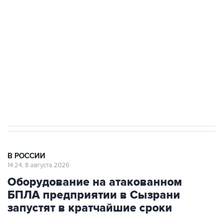
Беспилотные технологии и ИИ на службе у
электросетевых объектов и агрокомплексов
Социальная реклама, АНО «Национальные приоритеты».
ИНН 7725383515 Erid: F7NfYUJCUneVdwcydK6A
Кабмин РФ разрешил до 1 июля 2027 года
импорт, выпуск и обращение бензина Евро 2,
Евро 3, Евро 4
В РОССИИ
14:24, 8 августа 2026
Оборудование на атакованном
БПЛА предприятии в Сызрани
запустят в кратчайшие сроки