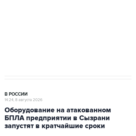
Беспилотные технологии и ИИ на службе у
электросетевых объектов и агрокомплексов
Социальная реклама, АНО «Национальные приоритеты».
ИНН 7725383515 Erid: F7NfYUJCUneVdwcydK6A
Кабмин РФ разрешил до 1 июля 2027 года
импорт, выпуск и обращение бензина Евро 2,
Евро 3, Евро 4
В РОССИИ
14:24, 8 августа 2026
Оборудование на атакованном
БПЛА предприятии в Сызрани
запустят в кратчайшие сроки