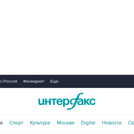
с-Россия
Финмаркет
Еще...
а
Спорт
Культура
Москва
Digital
Новости
С