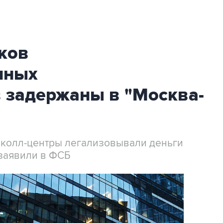
ков
нных
 задержаны в "Москва-
 колл-центры легализовывали деньги
заявили в ФСБ