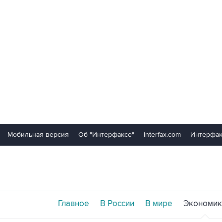
Мобильная версия
Об "Интерфаксе"
Interfax.com
Интерфак
Главное
В России
В мире
Экономик