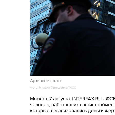
Архивное фото
Фото: Михаил Терещенко/ТАСС
Москва. 7 августа. INTERFAX.RU - Ф
человек, работавших в криптообменн
которые легализовались деньги же