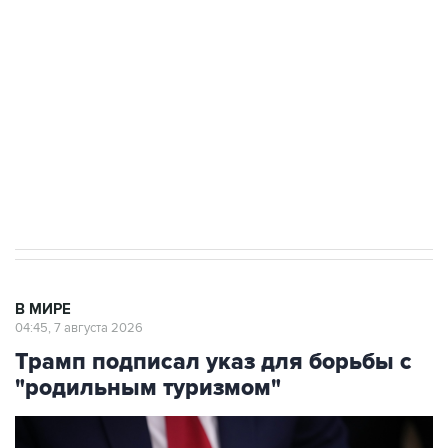
Росгвардии
Как российские медицинские технологии
выходят на мировые рынки
Социальная реклама, АНО «Национальные приоритеты».
ИНН 7725383515 Erid: F7NfYUJCUneVdTRF8PRs
Аксенов сообщил о четвертом погибшем в
результате атаки ВСУ на Крым
В МИРЕ
04:45, 7 августа 2026
Трамп подписал указ для борьбы с
"родильным туризмом"