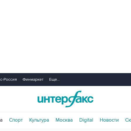
с-Россия
Финмаркет
Еще...
а
Спорт
Культура
Москва
Digital
Новости
С