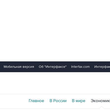
Мобильная версия
Об "Интерфаксе"
Interfax.com
Интерфак
Главное
В России
В мире
Экономик