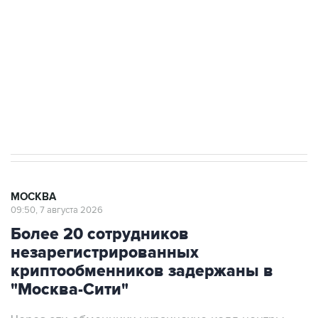
Беспилотные технологии и ИИ на службе у
электросетевых объектов и агрокомплексов
Социальная реклама, АНО «Национальные приоритеты».
ИНН 7725383515 Erid: F7NfYUJCUneVdwcydK6A
Аксенов сообщил о четвертом погибшем в
результате атаки ВСУ на Крым
МОСКВА
09:50, 7 августа 2026
Более 20 сотрудников
незарегистрированных
криптообменников задержаны в
"Москва-Сити"