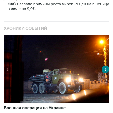
ФАО назвало причины роста мировых цен на пшеницу
в июле на 9,9%
ХРОНИКИ СОБЫТИЙ
❮
❯
Военная операция на Украине
О