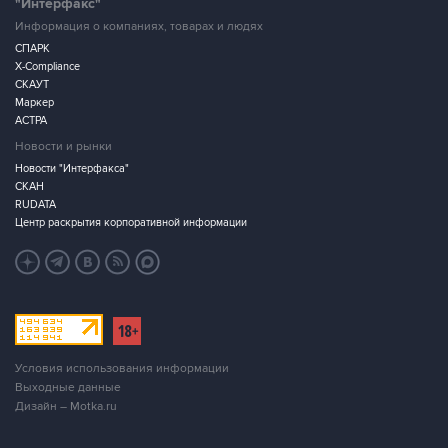
"Интерфакс"
Информация о компаниях, товарах и людях
СПАРК
X-Compliance
СКАУТ
Маркер
АСТРА
Новости и рынки
Новости "Интерфакса"
СКАН
RUDATA
Центр раскрытия корпоративной информации
Условия использования информации
Выходные данные
Дизайн – Motka.ru