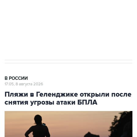
электросетевых объектов и агрокомплексов
Социальная реклама, АНО «Национальные приоритеты».
ИНН 7725383515 Erid: F7NfYUJCUneVdwcydK6A
Кабмин РФ разрешил до 1 июля 2027 года
импорт, выпуск и обращение бензина Евро 2,
Евро 3, Евро 4
В РОССИИ
17:05, 8 августа 2026
Пляжи в Геленджике открыли после
снятия угрозы атаки БПЛА