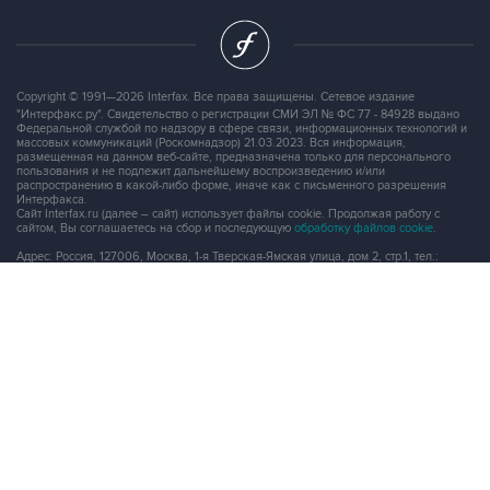
Copyright © 1991—2026 Interfax. Все права защищены. Сетевое издание
"Интерфакс.ру". Свидетельство о регистрации СМИ ЭЛ № ФС 77 - 84928 выдано
Федеральной службой по надзору в сфере связи, информационных технологий и
массовых коммуникаций (Роскомнадзор) 21.03.2023. Вся информация,
размещенная на данном веб-сайте, предназначена только для персонального
пользования и не подлежит дальнейшему воспроизведению и/или
распространению в какой-либо форме, иначе как с письменного разрешения
Интерфакса.
Сайт Interfax.ru (далее – сайт) использует файлы cookie. Продолжая работу с
сайтом, Вы соглашаетесь на сбор и последующую
обработку файлов cookie
.
Адрес: Россия, 127006, Москва, 1-я Тверская-Ямская улица, дом 2, стр.1, тел.:
+7 (499) 250-98-40
, факс:
+7 (499) 250-97-27
Продукты информационной группы
"Интерфакс"
Информация о компаниях, товарах и людях
СПАРК
X-Compliance
СКАУТ
Маркер
АСТРА
Новости и рынки