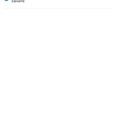
канале
10:40, 9 августа 2026