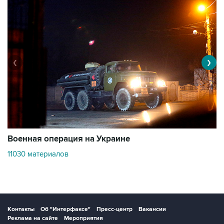
❮
❯
Военная операция на Украине
О
11030 материалов
3
Контакты
Об "Интерфаксе"
Пресс-центр
Вакансии
Реклама на сайте
Мероприятия