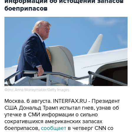
информации об истощении запасов
боеприпасов
Фото: Anna Moneymaker/Getty Images
Москва. 6 августа. INTERFAX.RU - Президент
США Дональд Трамп испытал гнев, узнав об
утечке в СМИ информации о сильно
сократившихся американских запасах
боеприпасов,
сообщает
в четверг CNN со