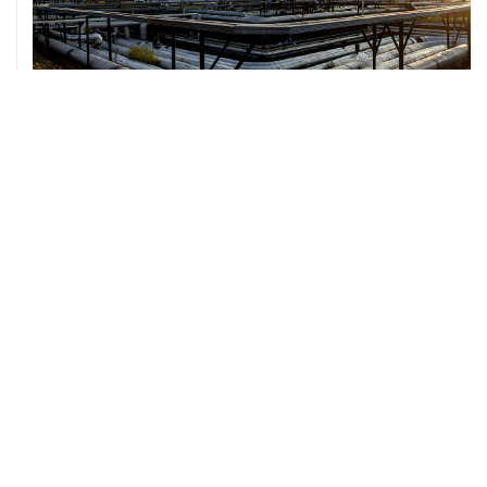
07 августа, 12:02
ФАО назвало причины роста мировых цен на пшеницу
в июле на 9,9%
ХРОНИКИ СОБЫТИЙ
❮
❯